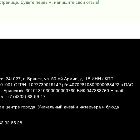
странице. Будьте первым, напишите свой отзыв!
: 241027, г. Брянск, ул. 50-ой Армии, д. 1В ИНН / КПП:
701001 ОГРН: 1027739019142 p/с 40702810802000083422 в ПАО
. Брянск к/с 30101810300000000760 БИК 047888760 E-mail:
ел: +7 (4832) 68-59-17
 в центре города. Уникальный дизайн интерьера и блюда
2 32 85 28