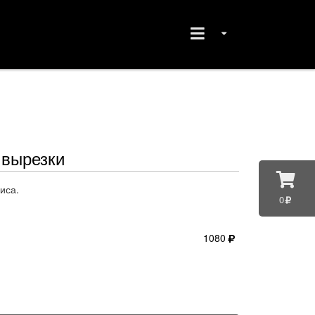
 вырезки
иса.
0
1080