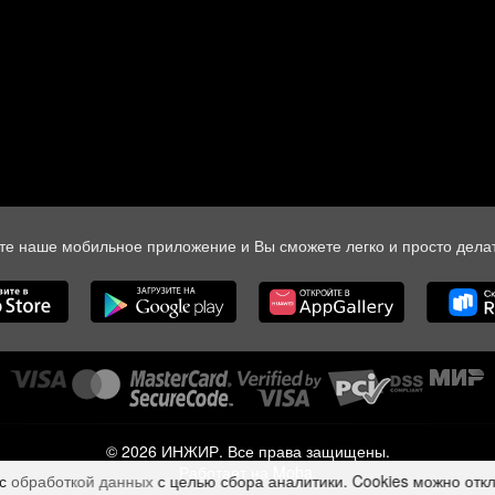
те наше мобильное приложение и Вы сможете легко и просто делат
© 2026 ИНЖИР. Все права защищены.
Работает на Moba.
 с
обработкой данных
с целью сбора аналитики. Cookies можно отк